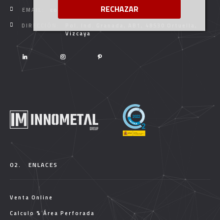
RECHAZAR
EMAIL:
comercial@innometalgroup.com
DIRECCIÓN:
Pol. Ind. Granada, AB1, 48530 Ortuella,
Vizcaya
02.
ENLACES
Venta Online
Calculo % Área Perforada