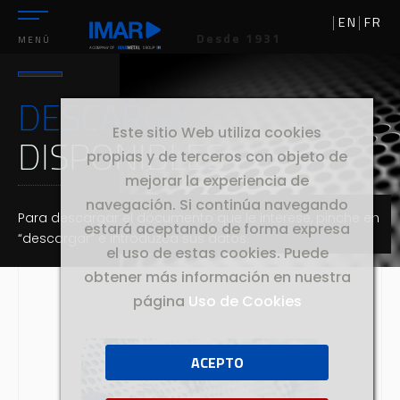
EN
FR
Desde 1931
MENÚ
DESCARGAS
Este sitio Web utiliza cookies
DISPONIBLES
propias y de terceros con objeto de
mejorar la experiencia de
navegación. Si continúa navegando
Para descargar el documento que le interese, pinche en
estará aceptando de forma expresa
“descargar” e introduzca sus datos.
el uso de estas cookies. Puede
obtener más información en nuestra
página
Uso de Cookies
ACEPTO