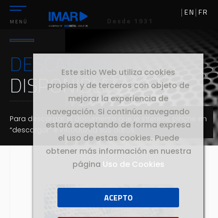
EN
FR
Desde 1931
MENÚ
DESCARGAS
Este sitio Web utiliza cookies
DISPONIBLES
propias y de terceros con objeto de
mejorar la experiencia de
navegación. Si continúa navegando
Para descargar el documento que le interese, pinche en
estará aceptando de forma expresa
“descargar” e introduzca sus datos.
el uso de estas cookies. Puede
obtener más información en nuestra
página
Uso de Cookies
ACEPTO