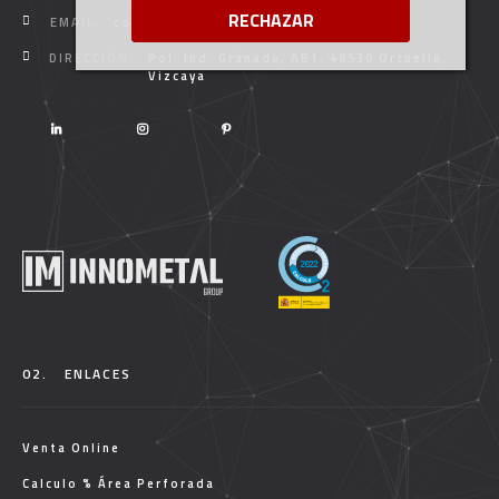
RECHAZAR
EMAIL:
comercial@innometalgroup.com
DIRECCIÓN:
Pol. Ind. Granada, AB1, 48530 Ortuella,
Vizcaya
02.
ENLACES
Venta Online
Calculo % Área Perforada