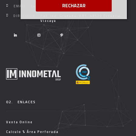
RECHAZAR
EMAIL:
comercial@innometalgroup.com
DIRECCIÓN:
Pol. Ind. Granada, AB1, 48530 Ortuella,
Vizcaya
02.
ENLACES
Venta Online
Calculo % Área Perforada