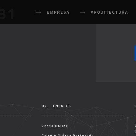
31
EMPRESA
ARQUITECTURA
02.
ENLACES
Venta Online
Calculo % Área Perforada