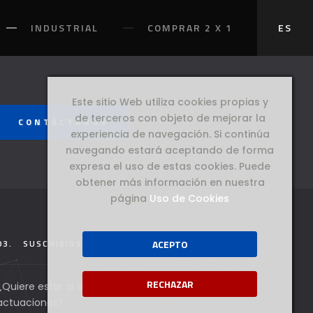
INDUSTRIAL
COMPRAR 2 X 1
ES
Este sitio Web utiliza cookies propias y
de terceros con objeto de mejorar la
CONTÁCTANOS
experiencia de navegación. Si continúa
navegando estará aceptando de forma
expresa el uso de estas cookies. Puede
obtener más información en nuestra
página
Uso de Cookies
03.
SUSCRIBIRSE AL NEWSLETTER
ACEPTO
RECHAZAR
¿Quiere estar al día de todas nuestros productos y
actuaciones?