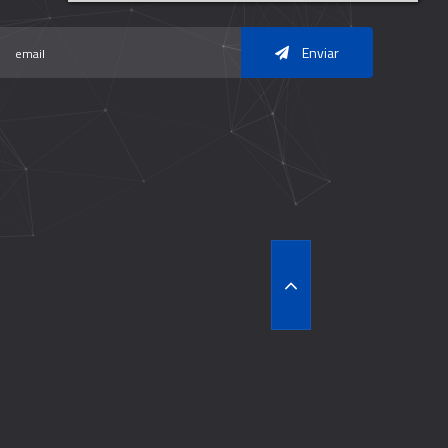
Enviar
T
O
P