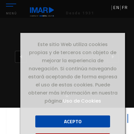
EN
FR
Desde 1931
MENÚ
Este sitio Web utiliza cookies
propias y de terceros con objeto de
mejorar la experiencia de
navegación. Si continúa navegando
estará aceptando de forma expresa
el uso de estas cookies. Puede
obtener más información en nuestra
página
Uso de Cookies
ACEPTO
//