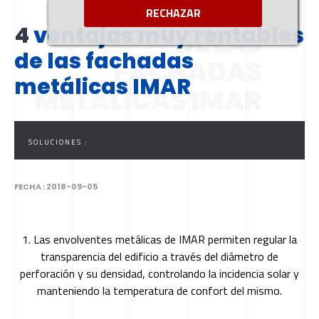
MUY RENTABLES
RECHAZAR
4
ventajas muy rentables
DE LAS
de las fachadas
FACHADAS
metálicas IMAR
METÁLICAS IMAR
SOLUCIONES :
FECHA :
2018-09-05
1. Las envolventes metálicas de IMAR permiten regular la
transparencia del edificio a través del diámetro de
perforación y su densidad, controlando la incidencia solar y
manteniendo la temperatura de confort del mismo.