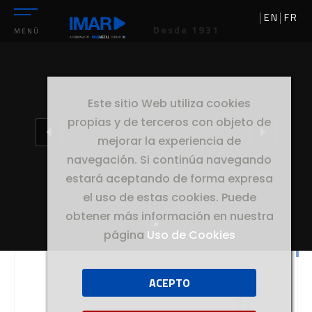
EN
FR
Desde 1931
MENÚ
Este sitio Web utiliza cookies
propias y de terceros con objeto de
mejorar la experiencia de
navegación. Si continúa navegando
estará aceptando de forma expresa
el uso de estas cookies. Puede
obtener más información en nuestra
página
Uso de Cookies
ACEPTO
//