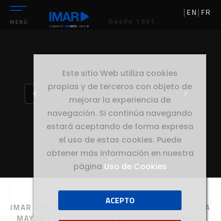
EN
FR
Desde 1931
MENÚ
Este sitio Web utiliza cookies
propias y de terceros con objeto de
mejorar la experiencia de
navegación. Si continúa navegando
estará aceptando de forma expresa
el uso de estas cookies. Puede
obtener más información en nuestra
página
Uso de Cookies
ACEPTO
//
IMAR
IMAR DESARROLLA LA FACHADA METÁLICA DE LA
MAYOR FACULTAD DE LA KUWAIT UNIVERSITY