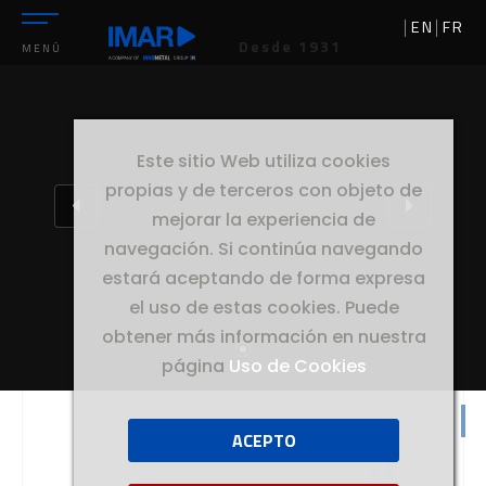
EN
FR
Desde 1931
MENÚ
Este sitio Web utiliza cookies
propias y de terceros con objeto de
mejorar la experiencia de
navegación. Si continúa navegando
estará aceptando de forma expresa
el uso de estas cookies. Puede
obtener más información en nuestra
página
Uso de Cookies
ACEPTO
//