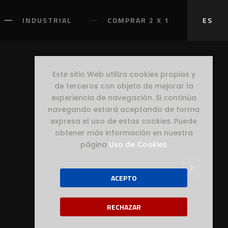
INDUSTRIAL
COMPRAR 2 X 1
ES
Este sitio Web utiliza cookies propias y
de terceros con objeto de mejorar la
experiencia de navegación. Si continúa
navegando estará aceptando de forma
expresa el uso de estas cookies. Puede
obtener más información en nuestra
página
Uso de Cookies
ACEPTO
RECHAZAR