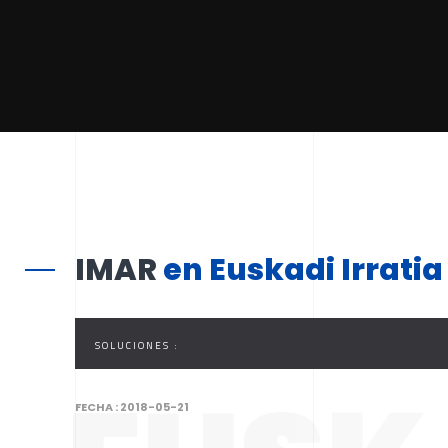
IMAR
en Euskadi Irratia
SOLUCIONES :
FECHA :
2018-05-21