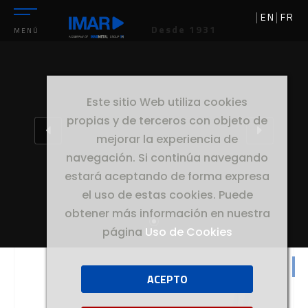
EN
FR
Desde 1931
MENÚ
Este sitio Web utiliza cookies
propias y de terceros con objeto de
mejorar la experiencia de
navegación. Si continúa navegando
estará aceptando de forma expresa
el uso de estas cookies. Puede
obtener más información en nuestra
página
Uso de Cookies
ACEPTO
//