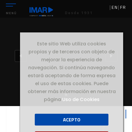
EN
FR
Desde 1931
MENÚ
Este sitio Web utiliza cookies
propias y de terceros con objeto de
mejorar la experiencia de
navegación. Si continúa navegando
estará aceptando de forma expresa
el uso de estas cookies. Puede
obtener más información en nuestra
página
Uso de Cookies
ACEPTO
//