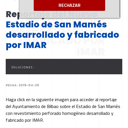
NUEVO ESTADIO
RECHAZAR
Reportaje
del Nuevo
DE SAN MAMÉS
Estadio de San Mamés
DESARROLLADO Y
desarrollado y fabricado
FABRICADO POR
por IMAR
IMAR
SOLUCIONES :
FECHA :
2015-04-29
Haga click en la siguiente imagen para acceder al reportaje
del Ayuntamiento de Bilbao sobre el Estadio de San Mamés
con revestimiento perforado homogéneo desarrollado y
fabricado por IMAR.