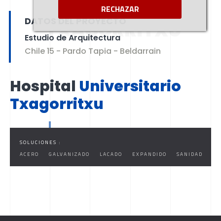
UNIVERSITARIO
RECHAZAR
DATOS DEL PROYECTO
TXAGORRITXU
Estudio de Arquitectura
Chile 15 - Pardo Tapia - Beldarrain
Hospital
Universitario
Txagorritxu
SOLUCIONES :
ACERO
GALVANIZADO
LACADO
EXPANDIDO
SANIDAD