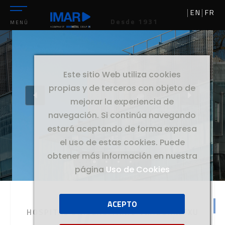
EN
FR
Desde 1931
MENÚ
Este sitio Web utiliza cookies
propias y de terceros con objeto de
mejorar la experiencia de
navegación. Si continúa navegando
estará aceptando de forma expresa
el uso de estas cookies. Puede
obtener más información en nuestra
página
Uso de Cookies
ACEPTO
//
HOSPITAL
HOSPITAL UNIVERSITARIO TXAGORRITXU