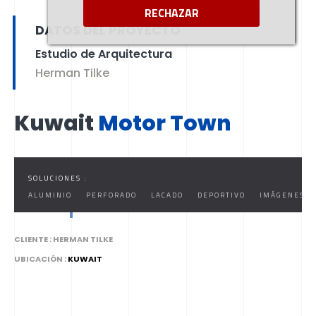
MOTOR TOWN
RECHAZAR
DATOS DEL PROYECTO
Estudio de Arquitectura
Herman Tilke
Kuwait
Motor Town
SOLUCIONES :
ALUMINIO
PERFORADO
LACADO
DEPORTIVO
IMÁGENES
CLIENTE :
HERMAN TILKE
UBICACIÓN :
KUWAIT