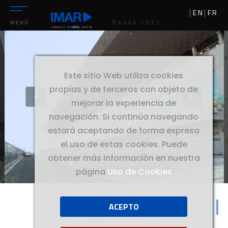
EN
FR
Desde 1931
MENÚ
Este sitio Web utiliza cookies
propias y de terceros con objeto de
mejorar la experiencia de
navegación. Si continúa navegando
estará aceptando de forma expresa
el uso de estas cookies. Puede
obtener más información en nuestra
página
Uso de Cookies
ACEPTO
//
KUWAIT
KUWAIT MOTOR TOWN