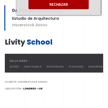
RECHAZAR
DATOS DEL PROYECTO
Estudio de Arquitectura
Haverstock Assoc.
Livity
School
SOLUCIONES :
ACERO
INOXIDABLE
PERFORADO
PLEGADOS
ENSEÑANZA
CLIENTE :
HAVERSTOCK ASSOC.
UBICACIÓN :
LONDRES - UK