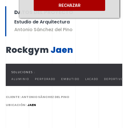
JAEN
RECHAZAR
DATOS DEL PROYECTO
Estudio de Arquitectura
Antonio Sánchez del Pino
Rockgym
Jaen
SOLUCIONES :
ALUMINIO
PERFORADO
EMBUTIDO
LACADO
DEPORTIVO
CLIENTE :
ANTONIO SÁNCHEZ DEL PINO
UBICACIÓN :
JAEN