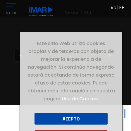
EN
FR
Desde 1931
MENÚ
Este sitio Web utiliza cookies
propias y de terceros con objeto de
mejorar la experiencia de
navegación. Si continúa navegando
estará aceptando de forma expresa
el uso de estas cookies. Puede
obtener más información en nuestra
página
Uso de Cookies
ACEPTO
//