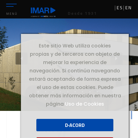
ES
EN
Desde 1931
MENÚ
Este sitio Web utiliza cookies
propias y de terceros con objeto de
mejorar la experiencia de
navegación. Si continúa navegando
estará aceptando de forma expresa
el uso de estas cookies. Puede
obtener más información en nuestra
página
Uso de Cookies
D·ACORD
//
BASQUE
BASQUE CULINARY CENTER