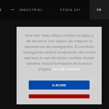
E
INDUSTRIEL
STOCK 2X1
FR
Este sitio Web utiliza cookies propias y
de terceros con objeto de mejorar la
experiencia de navegación. Si continúa
navegando estará aceptando de forma
expresa el uso de estas cookies. Puede
obtener más información en nuestra
página
Uso de Cookies
D·ACORD