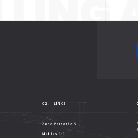
LLING 
10 YEA
RES
02.
LINKS
Zone Perforée %
Mailles 1:1