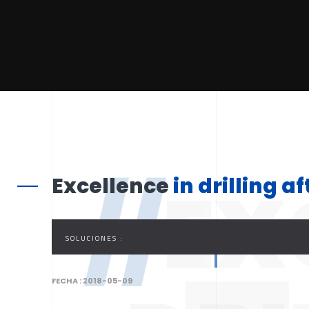
//
EX
Excellence
in drilling a
SOLUCIONES :
FECHA :
2018-05-09