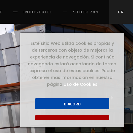
E
INDUSTRIEL
STOCK 2X1
FR
Este sitio Web utiliza cookies propias y
de terceros con objeto de mejorar la
experiencia de navegación. Si continúa
navegando estará aceptando de forma
expresa el uso de estas cookies. Puede
obtener más información en nuestra
página
Uso de Cookies
D·ACORD