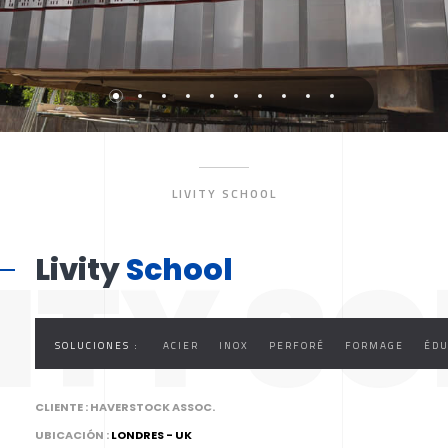
LIVITY SCHOOL
VITY S
Livity
School
SOLUCIONES :
ACIER
INOX
PERFORÉ
FORMAGE
ÉDU
CLIENTE :
HAVERSTOCK ASSOC.
UBICACIÓN :
LONDRES - UK