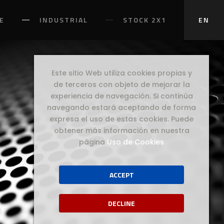
E
INDUSTRIAL
STOCK 2X1
EN
Este sitio Web utiliza cookies propias y
de terceros con objeto de mejorar la
experiencia de navegación. Si continúa
navegando estará aceptando de forma
expresa el uso de estas cookies. Puede
obtener más información en nuestra
página
Uso de Cookies
ACCEPT
DECLINE