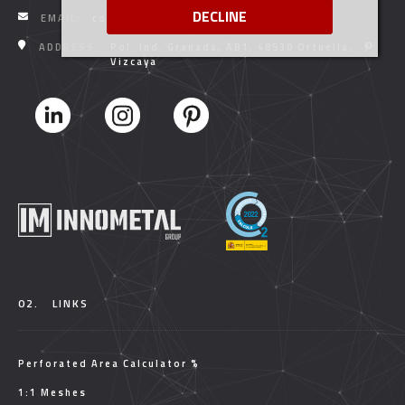
DECLINE
EMAIL:
comercial@innometalgroup.com
ADDRESS:
Pol. Ind. Granada, AB1, 48530 Ortuella,
Vizcaya
02.
LINKS
Perforated Area Calculator %
1:1 Meshes