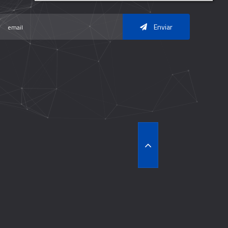
Enviar
T
O
P