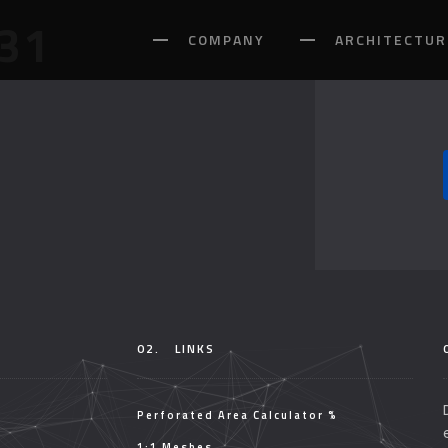
31
COMPANY
ARCHITECTUR
02.
LINKS
Perforated Area Calculator %
1:1 Meshes