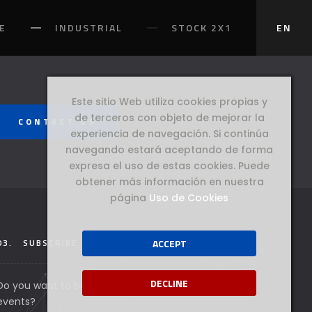
E
INDUSTRIAL
STOCK 2X1
EN
Este sitio Web utiliza cookies propias y
de terceros con objeto de mejorar la
CONTACT US
experiencia de navegación. Si continúa
navegando estará aceptando de forma
expresa el uso de estas cookies. Puede
obtener más información en nuestra
página
Uso de Cookies
03.
SUBSCRIBE TO THE NEWSLETTER
ACCEPT
DECLINE
Do you want to be updated on all our products and
events?