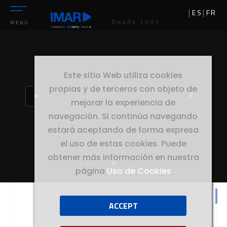
ES
FR
Desde 1931
MENÚ
Este sitio Web utiliza cookies
propias y de terceros con objeto de
mejorar la experiencia de
navegación. Si continúa navegando
estará aceptando de forma expresa
el uso de estas cookies. Puede
obtener más información en nuestra
página
Uso de Cookies
ACCEPT
//