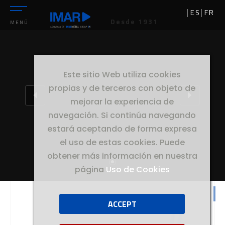
ES
FR
Desde 1931
MENÚ
Este sitio Web utiliza cookies
propias y de terceros con objeto de
mejorar la experiencia de
navegación. Si continúa navegando
estará aceptando de forma expresa
el uso de estas cookies. Puede
obtener más información en nuestra
página
Uso de Cookies
ACCEPT
//