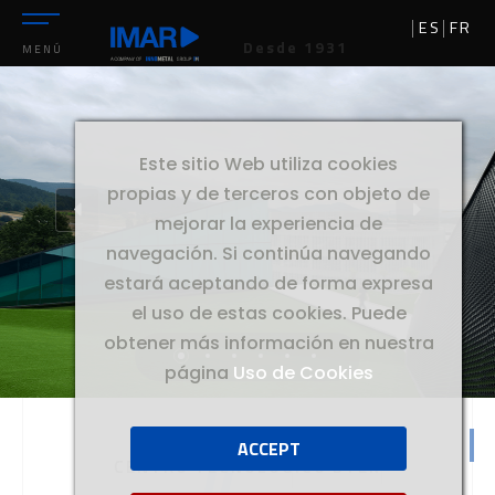
ES
FR
Desde 1931
MENÚ
Este sitio Web utiliza cookies
propias y de terceros con objeto de
mejorar la experiencia de
navegación. Si continúa navegando
estará aceptando de forma expresa
el uso de estas cookies. Puede
obtener más información en nuestra
página
Uso de Cookies
ACCEPT
//
CENTRO
CENTRO TECNOLÓGICO BTEK