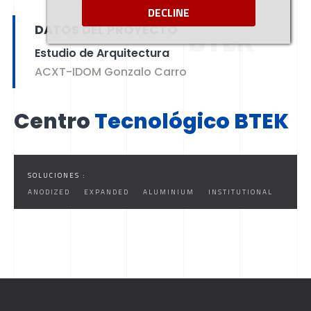
TECNOLÓGICO
DECLINE
DATOS DEL PROYECTO
BTEK
Estudio de Arquitectura
ACXT-IDOM Gonzalo Carro
Centro
Tecnológico BTEK
SOLUCIONES :
ANODIZED
EXPANDED
ALUMINIUM
INSTITUTIONAL