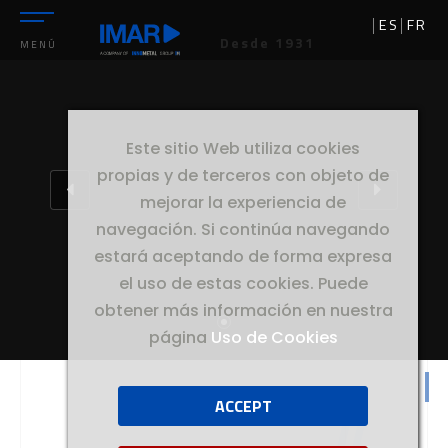
ES
FR
Desde 1931
MENÚ
Este sitio Web utiliza cookies
propias y de terceros con objeto de
mejorar la experiencia de
navegación. Si continúa navegando
estará aceptando de forma expresa
el uso de estas cookies. Puede
obtener más información en nuestra
página
Uso de Cookies
ACCEPT
//